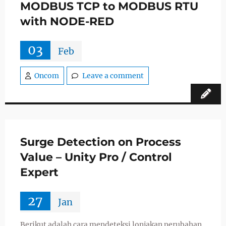
MODBUS TCP to MODBUS RTU
with NODE-RED
03
Feb
Oncom
Leave a comment
Surge Detection on Process
Value – Unity Pro / Control
Expert
27
Jan
Berikut adalah cara mendeteksi lonjakan perubahan