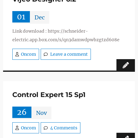
01
Dec
Link download : https://schneider-
electric.app.box.com/s/qn3damwdpwbzgtzd608e
Oncom
Leave a comment
Control Expert 15 Sp1
26
Nov
Oncom
4 Comments