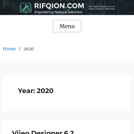
Skip
to
content
Menu
Home
2020
Year:
2020
Vijeo Designer 6.2