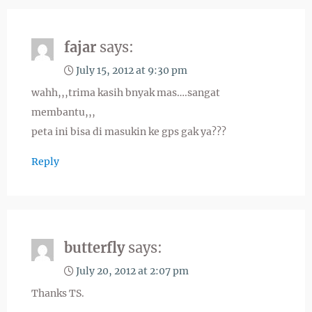
fajar
says:
July 15, 2012 at 9:30 pm
wahh,,,trima kasih bnyak mas….sangat
membantu,,,
peta ini bisa di masukin ke gps gak ya???
Reply
butterfly
says:
July 20, 2012 at 2:07 pm
Thanks TS.