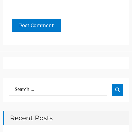
Search
Sea

for:
Recent Posts